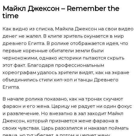
Майкл Джексон – Remember the
time
Как видно из списка, Майкла Джексон на свои видео
денег не жалел. В клипе зритель окунается в мир
древнего Египта. В ролике отображается идея, что
первые коренные обитатели земли были
чернокожими, однако историки пытаются скрыть
этот факт. Благодаря профессиональным
хореографам удалось зрители видят, как на экране
объединились стили хип-хоп и танцы Древнего
Египта.
В начале ролика показано, как на тронах скучают
фараон и его жена. Царицу не радует ни один фокус
и развлечение. Но внезапно в зал заходит Майкл
Джексон, который признается жене фараона в
своих чувствах. Царь разозлился и наказал поймать
певца, но тут убегает, а потом и целует жену